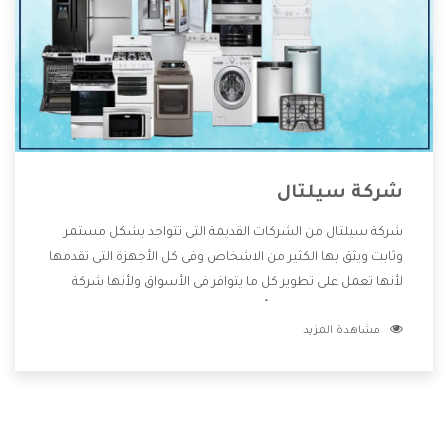
شركة سيلتال
شركة سيلتال من الشركات القديمة التى تتواجد بشكل مستمر
وثابت ويثق بها الكثير من الاشخاص وفى كل الأجهزة التى تقدمها
لأنها تعمل على تطوير كل ما يتوافر فى الأسواق ولأنها شركة
معروفة تهتم جدا بتوفير أفضل خدمات ما بعد البيع مع المنتجات
مشاهدة المزيد
وتقدم للعملاء أقوى العروض والخصومات التى تسهل على
المستهلك الاستمتاع بشراء جميع ما نقدمه لكم معنا هتجد كل
ما هو جديد وأفضل