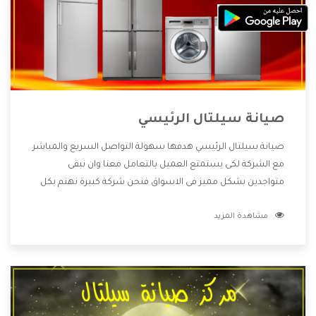
صيانة سيلتال الرئيسي
صيانة سيلتال الرئيسي هدفها سهولة التواصل السريع والمباشر
مع الشركة لكى يستمتع العميل بالتعامل معنا وان نبقى
متواجدين بشكل مميز فى الاسواق فنحن شركة كبيرة نهتم بكل
التفاصيل المهمة للعميل وان يستمتع بالخدمات التى تنفرد
مشاهدة المزيد
الشركة بها والتى تكون منها خدمة الصيانة التى تكون من أهم
الخدمات التى يرغب بها العميل لأنها تحافظ على كفاءة المنتج
كما أن شركة سيلتال تقدم لنا جميع الأجهزة التى نبحث عنها
وأقوى الأسعار التى تكون مناسبة لكثير من العملاء