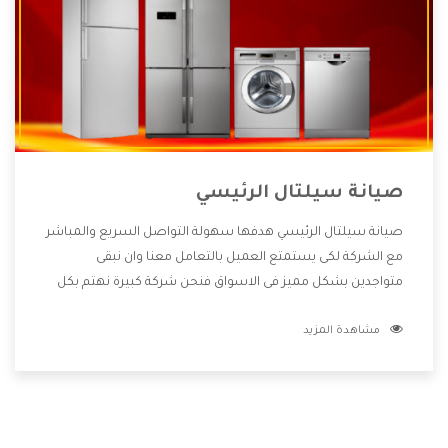
صيانة سيلتال الرئيسي
صيانة سيلتال الرئيسي هدفها سهولة التواصل السريع والمباشر
مع الشركة لكى يستمتع العميل بالتعامل معنا وان نبقى
متواجدين بشكل مميز فى الاسواق فنحن شركة كبيرة نهتم بكل
التفاصيل المهمة للعميل وان يستمتع بالخدمات التى تنفرد
مشاهدة المزيد
الشركة بها والتى تكون منها خدمة الصيانة التى تكون من أهم
الخدمات التى يرغب بها العميل لأنها تحافظ على كفاءة المنتج
كما أن شركة سيلتال تقدم لنا جميع الأجهزة التى نبحث عنها
وأقوى الأسعار التى تكون مناسبة لكثير من العملاء