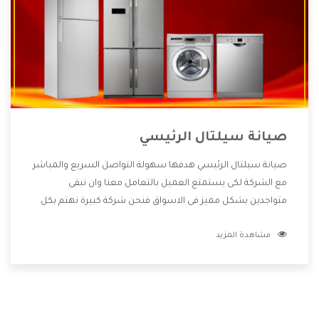
صيانة سيلتال الرئيسي
صيانة سيلتال الرئيسي هدفها سهولة التواصل السريع والمباشر
مع الشركة لكى يستمتع العميل بالتعامل معنا وان نبقى
متواجدين بشكل مميز فى الاسواق فنحن شركة كبيرة نهتم بكل
التفاصيل المهمة للعميل وان يستمتع بالخدمات التى تنفرد
مشاهدة المزيد
الشركة بها والتى تكون منها خدمة الصيانة التى تكون من أهم
الخدمات التى يرغب بها العميل لأنها تحافظ على كفاءة المنتج
كما أن شركة سيلتال تقدم لنا جميع الأجهزة التى نبحث عنها
وأقوى الأسعار التى تكون مناسبة لكثير من العملاء