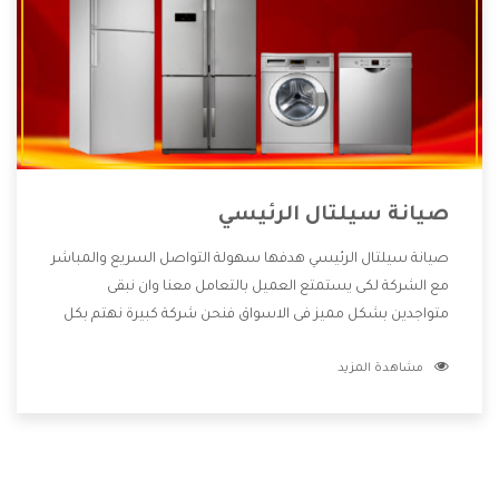
صيانة سيلتال الرئيسي
صيانة سيلتال الرئيسي هدفها سهولة التواصل السريع والمباشر
مع الشركة لكى يستمتع العميل بالتعامل معنا وان نبقى
متواجدين بشكل مميز فى الاسواق فنحن شركة كبيرة نهتم بكل
التفاصيل المهمة للعميل وان يستمتع بالخدمات التى تنفرد
مشاهدة المزيد
الشركة بها والتى تكون منها خدمة الصيانة التى تكون من أهم
الخدمات التى يرغب بها العميل لأنها تحافظ على كفاءة المنتج
كما أن شركة سيلتال تقدم لنا جميع الأجهزة التى نبحث عنها
وأقوى الأسعار التى تكون مناسبة لكثير من العملاء