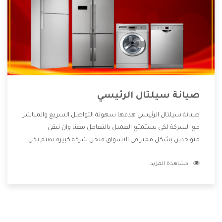
صيانة سيلتال الرئيسي
صيانة سيلتال الرئيسي هدفها سهولة التواصل السريع والمباشر
مع الشركة لكى يستمتع العميل بالتعامل معنا وان نبقى
متواجدين بشكل مميز فى الاسواق فنحن شركة كبيرة نهتم بكل
التفاصيل المهمة للعميل وان يستمتع بالخدمات التى تنفرد
مشاهدة المزيد
الشركة بها والتى تكون منها خدمة الصيانة التى تكون من أهم
الخدمات التى يرغب بها العميل لأنها تحافظ على كفاءة المنتج
كما أن شركة سيلتال تقدم لنا جميع الأجهزة التى نبحث عنها
وأقوى الأسعار التى تكون مناسبة لكثير من العملاء