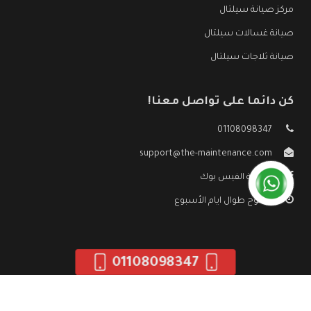
مركز صيانة سيلتال
صيانة غسالات سيلتال
صيانة ثلاجات سيلتال
كن دائما على تواصل معنا!
01108098347
support@the-maintenance.com
صفحة الفيس بوك
مفتوح طوال ايام الأسبوع
01108098347
جميع الحقوق محفوظه ©
صيانة سيلتال