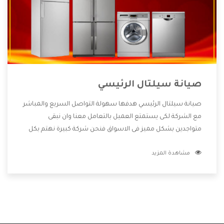
صيانة سيلتال الرئيسي
صيانة سيلتال الرئيسي هدفها سهولة التواصل السريع والمباشر
مع الشركة لكى يستمتع العميل بالتعامل معنا وان نبقى
متواجدين بشكل مميز فى الاسواق فنحن شركة كبيرة نهتم بكل
التفاصيل المهمة للعميل وان يستمتع بالخدمات التى تنفرد
مشاهدة المزيد
الشركة بها والتى تكون منها خدمة الصيانة التى تكون من أهم
الخدمات التى يرغب بها العميل لأنها تحافظ على كفاءة المنتج
كما أن شركة سيلتال تقدم لنا جميع الأجهزة التى نبحث عنها
وأقوى الأسعار التى تكون مناسبة لكثير من العملاء