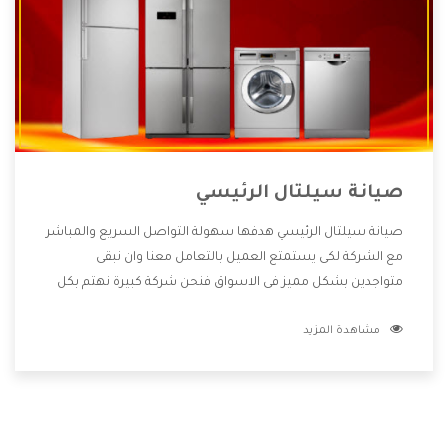
صيانة سيلتال الرئيسي
صيانة سيلتال الرئيسي هدفها سهولة التواصل السريع والمباشر
مع الشركة لكى يستمتع العميل بالتعامل معنا وان نبقى
متواجدين بشكل مميز فى الاسواق فنحن شركة كبيرة نهتم بكل
التفاصيل المهمة للعميل وان يستمتع بالخدمات التى تنفرد
مشاهدة المزيد
الشركة بها والتى تكون منها خدمة الصيانة التى تكون من أهم
الخدمات التى يرغب بها العميل لأنها تحافظ على كفاءة المنتج
كما أن شركة سيلتال تقدم لنا جميع الأجهزة التى نبحث عنها
وأقوى الأسعار التى تكون مناسبة لكثير من العملاء