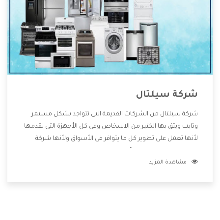
شركة سيلتال
شركة سيلتال من الشركات القديمة التى تتواجد بشكل مستمر
وثابت ويثق بها الكثير من الاشخاص وفى كل الأجهزة التى تقدمها
لأنها تعمل على تطوير كل ما يتوافر فى الأسواق ولأنها شركة
معروفة تهتم جدا بتوفير أفضل خدمات ما بعد البيع مع المنتجات
مشاهدة المزيد
وتقدم للعملاء أقوى العروض والخصومات التى تسهل على
المستهلك الاستمتاع بشراء جميع ما نقدمه لكم معنا هتجد كل
ما هو جديد وأفضل