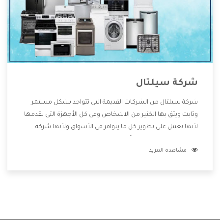
شركة سيلتال
شركة سيلتال من الشركات القديمة التى تتواجد بشكل مستمر
وثابت ويثق بها الكثير من الاشخاص وفى كل الأجهزة التى تقدمها
لأنها تعمل على تطوير كل ما يتوافر فى الأسواق ولأنها شركة
معروفة تهتم جدا بتوفير أفضل خدمات ما بعد البيع مع المنتجات
مشاهدة المزيد
وتقدم للعملاء أقوى العروض والخصومات التى تسهل على
المستهلك الاستمتاع بشراء جميع ما نقدمه لكم معنا هتجد كل
ما هو جديد وأفضل