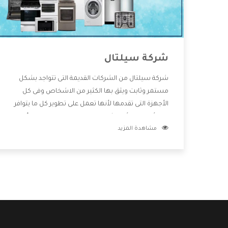
شركة سيلتال
شركة سيلتال من الشركات القديمة التى تتواجد بشكل
مستمر وثابت ويثق بها الكثير من الاشخاص وفى كل
الأجهزة التى تقدمها لأنها تعمل على تطوير كل ما يتوافر
فى الأسواق ولأنها شركة معروفة تهتم جدا بتوفير أفضل
مشاهدة المزيد
خدمات ما بعد البيع مع المنتجات وتقدم للعملاء أقوى
العروض والخصومات التى تسهل على المستهلك
الاستمتاع بشراء جميع ما نقدمه لكم معنا هتجد كل ما
هو جديد وأفضل