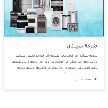
شركة سيلتال
شركة سيلتال من الشركات القديمة التى تتواجد بشكل مستمر
وثابت ويثق بها الكثير من الاشخاص وفى كل الأجهزة التى تقدمها
لأنها تعمل على تطوير كل ما يتوافر فى الأسواق ولأنها شركة
معروفة تهتم جدا بتوفير أفضل خدمات ما بعد البيع مع المنتجات
مشاهدة المزيد
وتقدم للعملاء أقوى العروض والخصومات التى تسهل على
المستهلك الاستمتاع بشراء جميع ما نقدمه لكم معنا هتجد كل
ما هو جديد وأفضل