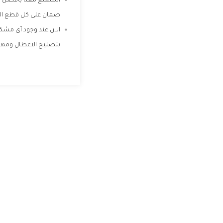
استمتع معنا بأفضل مر
ضمان على كل قطع الغ
الان عند وجود أى مشكل
بتصليح الاعطال ومهما