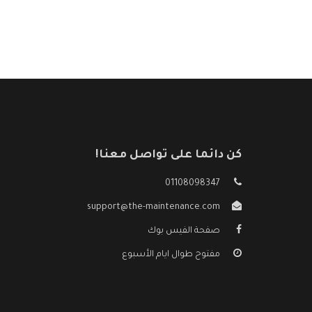
كن دائما على تواصل معنا!
01108098347
support@the-maintenance.com
صفحة الفيس بوك
مفتوح طوال ايام الأسبوع