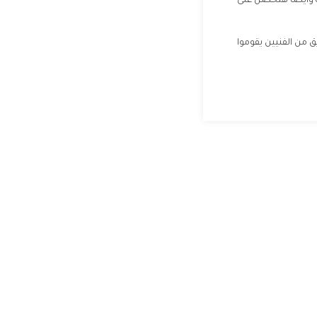
كة وأيضا هتحصل على
ق من الفنيين يقوموا