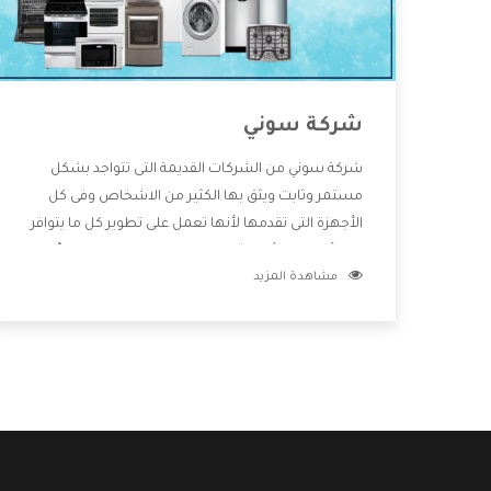
شركة سوني
شركة سوني من الشركات القديمة التى تتواجد بشكل
مستمر وثابت ويثق بها الكثير من الاشخاص وفى كل
الأجهزة التى تقدمها لأنها تعمل على تطوير كل ما يتوافر
فى الأسواق ولأنها شركة معروفة تهتم جدا بتوفير أفضل
مشاهدة المزيد
خدمات ما بعد البيع مع المنتجات وتقدم للعملاء أقوى
العروض والخصومات التى تسهل على المستهلك
الاستمتاع بشراء جميع ما نقدمه لكم معنا هتجد كل ما
هو جديد وأفضل