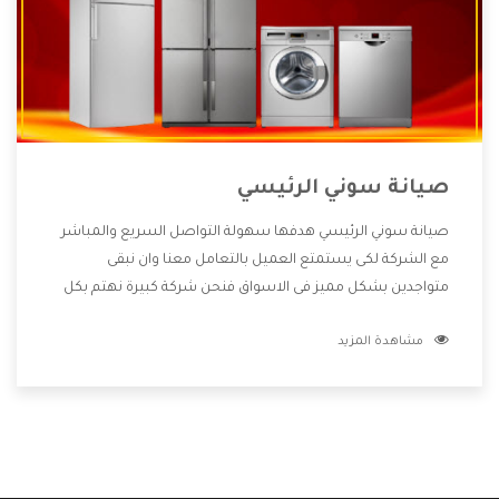
صيانة سوني الرئيسي
صيانة سوني الرئيسي هدفها سهولة التواصل السريع والمباشر
مع الشركة لكى يستمتع العميل بالتعامل معنا وان نبقى
متواجدين بشكل مميز فى الاسواق فنحن شركة كبيرة نهتم بكل
التفاصيل المهمة للعميل وان يستمتع بالخدمات التى تنفرد
مشاهدة المزيد
الشركة بها والتى تكون منها خدمة الصيانة التى تكون من أهم
الخدمات التى يرغب بها العميل لأنها تحافظ على كفاءة المنتج
كما أن شركة سوني تقدم لنا جميع الأجهزة التى نبحث عنها وأقوى
الأسعار التى تكون مناسبة لكثير من العملاء