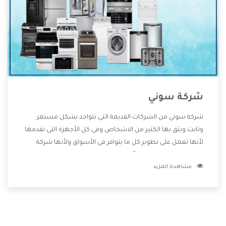
شركة سوني
شركة سوني من الشركات القديمة التى تتواجد بشكل مستمر
وثابت ويثق بها الكثير من الاشخاص وفى كل الأجهزة التى تقدمها
لأنها تعمل على تطوير كل ما يتوافر فى الأسواق ولأنها شركة
معروفة تهتم جدا بتوفير أفضل خدمات ما بعد البيع مع المنتجات
مشاهدة المزيد
وتقدم للعملاء أقوى العروض والخصومات التى تسهل على
المستهلك الاستمتاع بشراء جميع ما نقدمه لكم معنا هتجد كل
ما هو جديد وأفضل