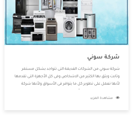
شركة سوني
شركة سوني من الشركات القديمة التى تتواجد بشكل مستمر
وثابت ويثق بها الكثير من الاشخاص وفى كل الأجهزة التى تقدمها
لأنها تعمل على تطوير كل ما يتوافر فى الأسواق ولأنها شركة
معروفة تهتم جدا بتوفير أفضل خدمات ما بعد البيع مع المنتجات
مشاهدة المزيد
وتقدم للعملاء أقوى العروض والخصومات التى تسهل على
المستهلك الاستمتاع بشراء جميع ما نقدمه لكم معنا هتجد كل
ما هو جديد وأفضل