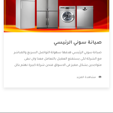
صيانة سوني الرئيسي
صيانة سوني الرئيسي هدفها سهولة التواصل السريع والمباشر
مع الشركة لكى يستمتع العميل بالتعامل معنا وان نبقى
متواجدين بشكل مميز فى الاسواق فنحن شركة كبيرة نهتم بكل
التفاصيل المهمة للعميل وان يستمتع بالخدمات التى تنفرد
مشاهدة المزيد
الشركة بها والتى تكون منها خدمة الصيانة التى تكون من أهم
الخدمات التى يرغب بها العميل لأنها تحافظ على كفاءة المنتج
كما أن شركة سوني تقدم لنا جميع الأجهزة التى نبحث عنها وأقوى
الأسعار التى تكون مناسبة لكثير من العملاء