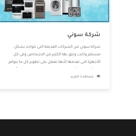
شركة سوني
شركة سوني من الشركات القديمة التى تتواجد بشكل
مستمر وثابت ويثق بها الكثير من الاشخاص وفى كل
الأجهزة التى تقدمها لأنها تعمل على تطوير كل ما يتوافر
فى الأسواق ولأنها شركة معروفة تهتم جدا بتوفير أفضل
مشاهدة المزيد
خدمات ما بعد البيع مع المنتجات وتقدم للعملاء أقوى
العروض والخصومات التى تسهل على المستهلك
الاستمتاع بشراء جميع ما نقدمه لكم معنا هتجد كل ما
هو جديد وأفضل