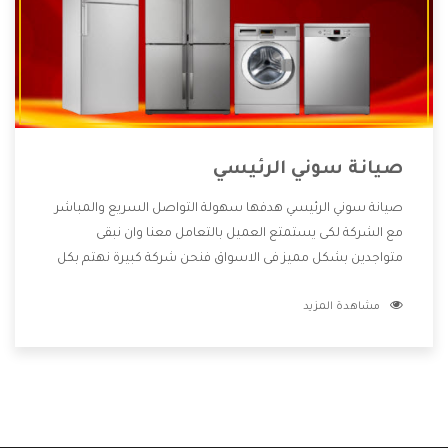
صيانة سوني الرئيسي
صيانة سوني الرئيسي هدفها سهولة التواصل السريع والمباشر
مع الشركة لكى يستمتع العميل بالتعامل معنا وان نبقى
متواجدين بشكل مميز فى الاسواق فنحن شركة كبيرة نهتم بكل
التفاصيل المهمة للعميل وان يستمتع بالخدمات التى تنفرد
مشاهدة المزيد
الشركة بها والتى تكون منها خدمة الصيانة التى تكون من أهم
الخدمات التى يرغب بها العميل لأنها تحافظ على كفاءة المنتج
كما أن شركة سوني تقدم لنا جميع الأجهزة التى نبحث عنها وأقوى
الأسعار التى تكون مناسبة لكثير من العملاء