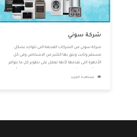
شركة سوني
شركة سوني من الشركات القديمة التى تتواجد بشكل
مستمر وثابت ويثق بها الكثير من الاشخاص وفى كل
الأجهزة التى تقدمها لأنها تعمل على تطوير كل ما يتوافر
فى الأسواق ولأنها شركة معروفة تهتم جدا بتوفير أفضل
مشاهدة المزيد
خدمات ما بعد البيع مع المنتجات وتقدم للعملاء أقوى
العروض والخصومات التى تسهل على المستهلك
الاستمتاع بشراء جميع ما نقدمه لكم معنا هتجد كل ما
هو جديد وأفضل