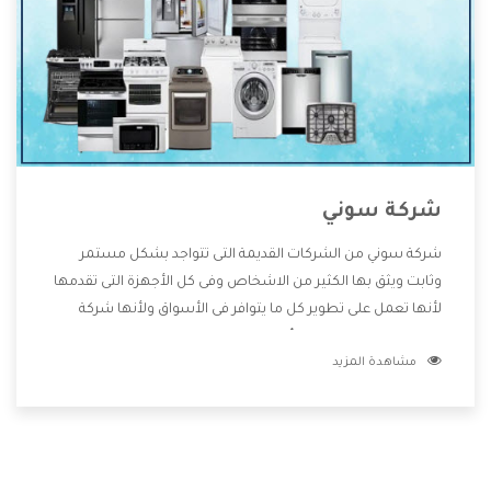
شركة سوني
شركة سوني من الشركات القديمة التى تتواجد بشكل مستمر
وثابت ويثق بها الكثير من الاشخاص وفى كل الأجهزة التى تقدمها
لأنها تعمل على تطوير كل ما يتوافر فى الأسواق ولأنها شركة
معروفة تهتم جدا بتوفير أفضل خدمات ما بعد البيع مع المنتجات
مشاهدة المزيد
وتقدم للعملاء أقوى العروض والخصومات التى تسهل على
المستهلك الاستمتاع بشراء جميع ما نقدمه لكم معنا هتجد كل
ما هو جديد وأفضل