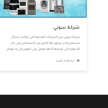
شركة سوني
شركة سوني من الشركات القديمة التى تتواجد بشكل
مستمر وثابت ويثق بها الكثير من الاشخاص وفى كل
الأجهزة التى تقدمها لأنها تعمل على تطوير كل ما يتوافر
فى الأسواق ولأنها شركة معروفة تهتم جدا بتوفير أفضل
مشاهدة المزيد
خدمات ما بعد البيع مع المنتجات وتقدم للعملاء أقوى
العروض والخصومات التى تسهل على المستهلك
الاستمتاع بشراء جميع ما نقدمه لكم معنا هتجد كل ما
هو جديد وأفضل