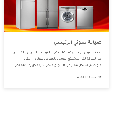
صيانة سوني الرئيسي
صيانة سوني الرئيسي هدفها سهولة التواصل السريع والمباشر
مع الشركة لكى يستمتع العميل بالتعامل معنا وان نبقى
متواجدين بشكل مميز فى الاسواق فنحن شركة كبيرة نهتم بكل
التفاصيل المهمة للعميل وان يستمتع بالخدمات التى تنفرد
مشاهدة المزيد
الشركة بها والتى تكون منها خدمة الصيانة التى تكون من أهم
الخدمات التى يرغب بها العميل لأنها تحافظ على كفاءة المنتج
كما أن شركة سوني تقدم لنا جميع الأجهزة التى نبحث عنها وأقوى
الأسعار التى تكون مناسبة لكثير من العملاء