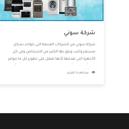
شركة سوني
شركة سوني من الشركات القديمة التى تتواجد بشكل
مستمر وثابت ويثق بها الكثير من الاشخاص وفى كل
الأجهزة التى تقدمها لأنها تعمل على تطوير كل ما يتوافر
فى الأسواق ولأنها شركة معروفة تهتم جدا بتوفير أفضل
مشاهدة المزيد
خدمات ما بعد البيع مع المنتجات وتقدم للعملاء أقوى
العروض والخصومات التى تسهل على المستهلك
الاستمتاع بشراء جميع ما نقدمه لكم معنا هتجد كل ما
هو جديد وأفضل