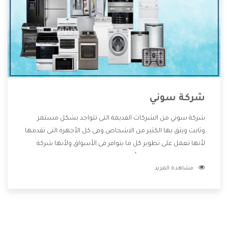
شركة سوني
شركة سوني من الشركات القديمة التى تتواجد بشكل مستمر
وثابت ويثق بها الكثير من الاشخاص وفى كل الأجهزة التى تقدمها
لأنها تعمل على تطوير كل ما يتوافر فى الأسواق ولأنها شركة
معروفة تهتم جدا بتوفير أفضل خدمات ما بعد البيع مع المنتجات
مشاهدة المزيد
وتقدم للعملاء أقوى العروض والخصومات التى تسهل على
المستهلك الاستمتاع بشراء جميع ما نقدمه لكم معنا هتجد كل
ما هو جديد وأفضل