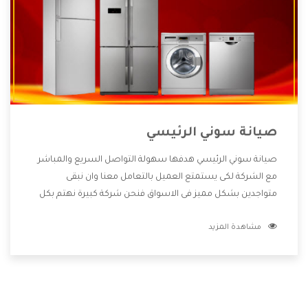
صيانة سوني الرئيسي
صيانة سوني الرئيسي هدفها سهولة التواصل السريع والمباشر
مع الشركة لكى يستمتع العميل بالتعامل معنا وان نبقى
متواجدين بشكل مميز فى الاسواق فنحن شركة كبيرة نهتم بكل
التفاصيل المهمة للعميل وان يستمتع بالخدمات التى تنفرد
مشاهدة المزيد
الشركة بها والتى تكون منها خدمة الصيانة التى تكون من أهم
الخدمات التى يرغب بها العميل لأنها تحافظ على كفاءة المنتج
كما أن شركة سوني تقدم لنا جميع الأجهزة التى نبحث عنها وأقوى
الأسعار التى تكون مناسبة لكثير من العملاء