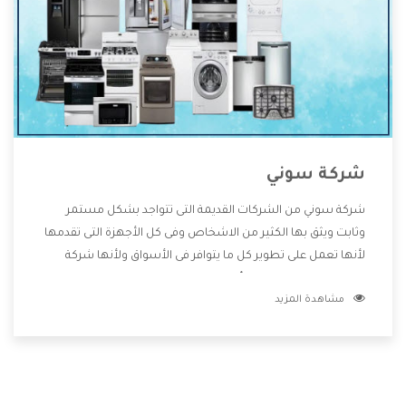
شركة سوني
شركة سوني من الشركات القديمة التى تتواجد بشكل مستمر
وثابت ويثق بها الكثير من الاشخاص وفى كل الأجهزة التى تقدمها
لأنها تعمل على تطوير كل ما يتوافر فى الأسواق ولأنها شركة
معروفة تهتم جدا بتوفير أفضل خدمات ما بعد البيع مع المنتجات
مشاهدة المزيد
وتقدم للعملاء أقوى العروض والخصومات التى تسهل على
المستهلك الاستمتاع بشراء جميع ما نقدمه لكم معنا هتجد كل
ما هو جديد وأفضل