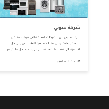
شركة سوني
شركة سوني من الشركات القديمة التى تتواجد بشكل
مستمر وثابت ويثق بها الكثير من الاشخاص وفى كل
الأجهزة التى تقدمها لأنها تعمل على تطوير كل ما يتوافر
فى الأسواق ولأنها شركة معروفة تهتم جدا بتوفير أفضل
مشاهدة المزيد
خدمات ما بعد البيع مع المنتجات وتقدم للعملاء أقوى
العروض والخصومات التى تسهل على المستهلك
الاستمتاع بشراء جميع ما نقدمه لكم معنا هتجد كل ما
هو جديد وأفضل