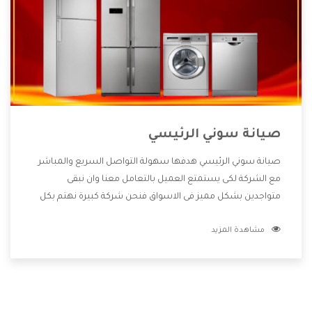
صيانة سوني الرئيسي
صيانة سوني الرئيسي هدفها سهولة التواصل السريع والمباشر
مع الشركة لكى يستمتع العميل بالتعامل معنا وان نبقى
متواجدين بشكل مميز فى الاسواق فنحن شركة كبيرة نهتم بكل
التفاصيل المهمة للعميل وان يستمتع بالخدمات التى تنفرد
مشاهدة المزيد
الشركة بها والتى تكون منها خدمة الصيانة التى تكون من أهم
الخدمات التى يرغب بها العميل لأنها تحافظ على كفاءة المنتج
كما أن شركة سوني تقدم لنا جميع الأجهزة التى نبحث عنها وأقوى
الأسعار التى تكون مناسبة لكثير من العملاء