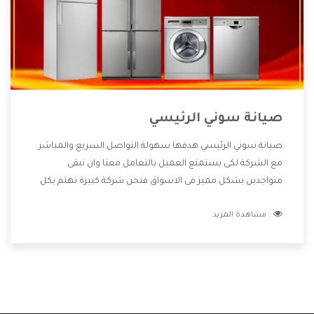
صيانة سوني الرئيسي
صيانة سوني الرئيسي هدفها سهولة التواصل السريع والمباشر
مع الشركة لكى يستمتع العميل بالتعامل معنا وان نبقى
متواجدين بشكل مميز فى الاسواق فنحن شركة كبيرة نهتم بكل
التفاصيل المهمة للعميل وان يستمتع بالخدمات التى تنفرد
مشاهدة المزيد
الشركة بها والتى تكون منها خدمة الصيانة التى تكون من أهم
الخدمات التى يرغب بها العميل لأنها تحافظ على كفاءة المنتج
كما أن شركة سوني تقدم لنا جميع الأجهزة التى نبحث عنها وأقوى
الأسعار التى تكون مناسبة لكثير من العملاء