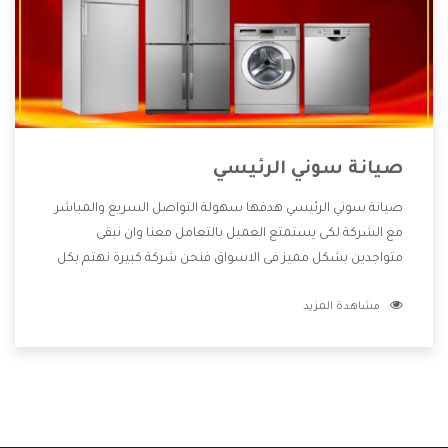
صيانة سوني الرئيسي
صيانة سوني الرئيسي هدفها سهولة التواصل السريع والمباشر
مع الشركة لكى يستمتع العميل بالتعامل معنا وان نبقى
متواجدين بشكل مميز فى الاسواق فنحن شركة كبيرة نهتم بكل
التفاصيل المهمة للعميل وان يستمتع بالخدمات التى تنفرد
مشاهدة المزيد
الشركة بها والتى تكون منها خدمة الصيانة التى تكون من أهم
الخدمات التى يرغب بها العميل لأنها تحافظ على كفاءة المنتج
كما أن شركة سوني تقدم لنا جميع الأجهزة التى نبحث عنها وأقوى
الأسعار التى تكون مناسبة لكثير من العملاء