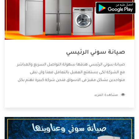
صيانة سوني الرئيسي
صيانة سوني الرئيسي هدفها سهولة التواصل السريع والمباشر
مع الشركة لكى يستمتع العميل بالتعامل معنا وان نبقى
متواجدين بشكل مميز فى الاسواق فنحن شركة كبيرة نهتم بكل
التفاصيل المهمة للعميل وان يستمتع بالخدمات التى تنفرد
مشاهدة المزيد
الشركة بها والتى تكون منها خدمة الصيانة التى تكون من أهم
الخدمات التى يرغب بها العميل لأنها تحافظ على كفاءة المنتج
كما أن شركة سوني تقدم لنا جميع الأجهزة التى نبحث عنها وأقوى
الأسعار التى تكون مناسبة لكثير من العملاء