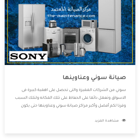
صيانة سوني وعناوينها
سوني من الشركات المميزة والتى تحصل على اهمية كبيرة فى
الاسواق وتعمل دائما على الحفاظ على تلك المكانه ولتلك السبب
وفرنا لكم أفضل وأكبر مراكز صيانة سوني وعناوينها حتى يكون
قريب من كل العملاء ويستطيع القيام بتصليح جميع المنتجات
مشاهدة المزيد
دون اى ازعاج كما أننا نهتم بكل ما يحتاجه المستهلك لكى نحافظ
على ثقتهم بنا ،وهتستمتع بأقوى العروض والخدمات ما بعد البيع
التى ترضى العميل