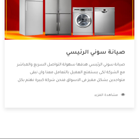
صيانة سوني الرئيسي
صيانة سوني الرئيسي هدفها سهولة التواصل السريع والمباشر
مع الشركة لكى يستمتع العميل بالتعامل معنا وان نبقى
متواجدين بشكل مميز فى الاسواق فنحن شركة كبيرة نهتم بكل
التفاصيل المهمة للعميل وان يستمتع بالخدمات التى تنفرد
مشاهدة المزيد
الشركة بها والتى تكون منها خدمة الصيانة التى تكون من أهم
الخدمات التى يرغب بها العميل لأنها تحافظ على كفاءة المنتج
كما أن شركة سوني تقدم لنا جميع الأجهزة التى نبحث عنها وأقوى
الأسعار التى تكون مناسبة لكثير من العملاء