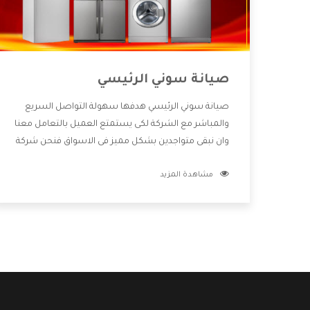
صيانة سوني الرئيسي
صيانة سوني الرئيسي هدفها سهولة التواصل السريع
والمباشر مع الشركة لكى يستمتع العميل بالتعامل معنا
وان نبقى متواجدين بشكل مميز فى الاسواق فنحن شركة
كبيرة نهتم بكل التفاصيل المهمة للعميل وان يستمتع
مشاهدة المزيد
بالخدمات التى تنفرد الشركة بها والتى تكون منها خدمة
الصيانة التى تكون من أهم الخدمات التى يرغب بها
العميل لأنها تحافظ على كفاءة المنتج كما أن شركة
سوني تقدم لنا جميع الأجهزة التى نبحث عنها وأقوى
الأسعار التى تكون مناسبة لكثير من العملاء