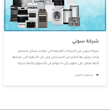
شركة سوني
شركة سوني من الشركات القديمة التى تتواجد بشكل مستمر
وثابت ويثق بها الكثير من الاشخاص وفى كل الأجهزة التى تقدمها
لأنها تعمل على تطوير كل ما يتوافر فى الأسواق ولأنها شركة
معروفة تهتم جدا بتوفير أفضل خدمات ما بعد البيع مع المنتجات
مشاهدة المزيد
وتقدم للعملاء أقوى العروض والخصومات التى تسهل على
المستهلك الاستمتاع بشراء جميع ما نقدمه لكم معنا هتجد كل
ما هو جديد وأفضل