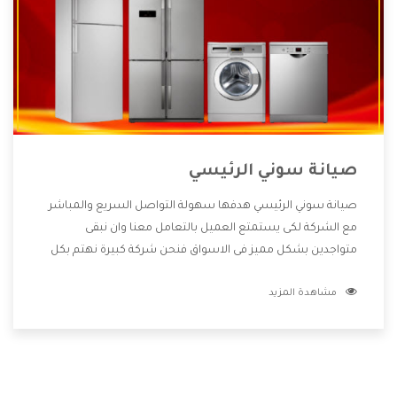
صيانة سوني الرئيسي
صيانة سوني الرئيسي هدفها سهولة التواصل السريع والمباشر
مع الشركة لكى يستمتع العميل بالتعامل معنا وان نبقى
متواجدين بشكل مميز فى الاسواق فنحن شركة كبيرة نهتم بكل
التفاصيل المهمة للعميل وان يستمتع بالخدمات التى تنفرد
مشاهدة المزيد
الشركة بها والتى تكون منها خدمة الصيانة التى تكون من أهم
الخدمات التى يرغب بها العميل لأنها تحافظ على كفاءة المنتج
كما أن شركة سوني تقدم لنا جميع الأجهزة التى نبحث عنها وأقوى
الأسعار التى تكون مناسبة لكثير من العملاء