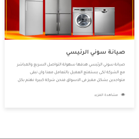
صيانة سوني الرئيسي
صيانة سوني الرئيسي هدفها سهولة التواصل السريع والمباشر
مع الشركة لكى يستمتع العميل بالتعامل معنا وان نبقى
متواجدين بشكل مميز فى الاسواق فنحن شركة كبيرة نهتم بكل
التفاصيل المهمة للعميل وان يستمتع بالخدمات التى تنفرد
مشاهدة المزيد
الشركة بها والتى تكون منها خدمة الصيانة التى تكون من أهم
الخدمات التى يرغب بها العميل لأنها تحافظ على كفاءة المنتج
كما أن شركة سوني تقدم لنا جميع الأجهزة التى نبحث عنها وأقوى
الأسعار التى تكون مناسبة لكثير من العملاء