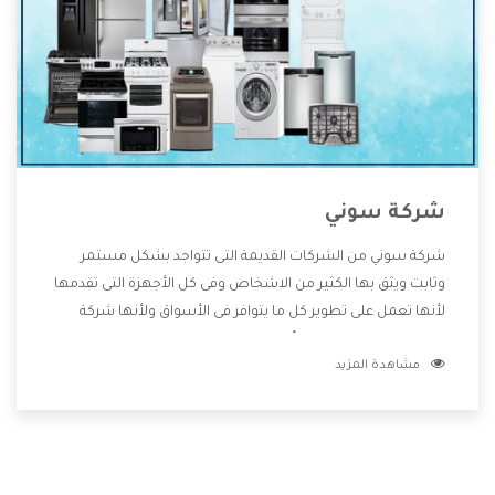
شركة سوني
شركة سوني من الشركات القديمة التى تتواجد بشكل مستمر
وثابت ويثق بها الكثير من الاشخاص وفى كل الأجهزة التى تقدمها
لأنها تعمل على تطوير كل ما يتوافر فى الأسواق ولأنها شركة
معروفة تهتم جدا بتوفير أفضل خدمات ما بعد البيع مع المنتجات
مشاهدة المزيد
وتقدم للعملاء أقوى العروض والخصومات التى تسهل على
المستهلك الاستمتاع بشراء جميع ما نقدمه لكم معنا هتجد كل
ما هو جديد وأفضل