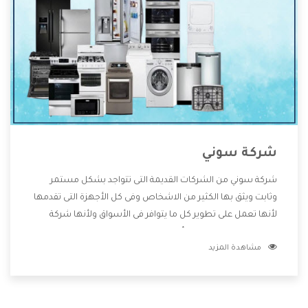
شركة سوني
شركة سوني من الشركات القديمة التى تتواجد بشكل مستمر
وثابت ويثق بها الكثير من الاشخاص وفى كل الأجهزة التى تقدمها
لأنها تعمل على تطوير كل ما يتوافر فى الأسواق ولأنها شركة
معروفة تهتم جدا بتوفير أفضل خدمات ما بعد البيع مع المنتجات
مشاهدة المزيد
وتقدم للعملاء أقوى العروض والخصومات التى تسهل على
المستهلك الاستمتاع بشراء جميع ما نقدمه لكم معنا هتجد كل
ما هو جديد وأفضل