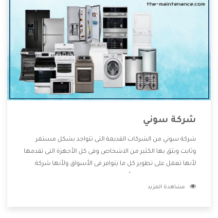
شركة سوني
شركة سوني من الشركات القديمة التى تتواجد بشكل مستمر
وثابت ويثق بها الكثير من الاشخاص وفى كل الأجهزة التى تقدمها
لأنها تعمل على تطوير كل ما يتوافر فى الأسواق ولأنها شركة
معروفة تهتم جدا بتوفير أفضل خدمات ما بعد البيع مع المنتجات
مشاهدة المزيد
وتقدم للعملاء أقوى العروض والخصومات التى تسهل على
المستهلك الاستمتاع بشراء جميع ما نقدمه لكم معنا هتجد كل
ما هو جديد وأفضل