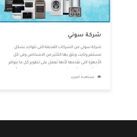
شركة سوني
شركة سوني من الشركات القديمة التى تتواجد بشكل
مستمر وثابت ويثق بها الكثير من الاشخاص وفى كل
الأجهزة التى تقدمها لأنها تعمل على تطوير كل ما يتوافر
فى الأسواق ولأنها شركة معروفة تهتم جدا بتوفير أفضل
مشاهدة المزيد
خدمات ما بعد البيع مع المنتجات وتقدم للعملاء أقوى
العروض والخصومات التى تسهل على المستهلك
الاستمتاع بشراء جميع ما نقدمه لكم معنا هتجد كل ما
هو جديد وأفضل