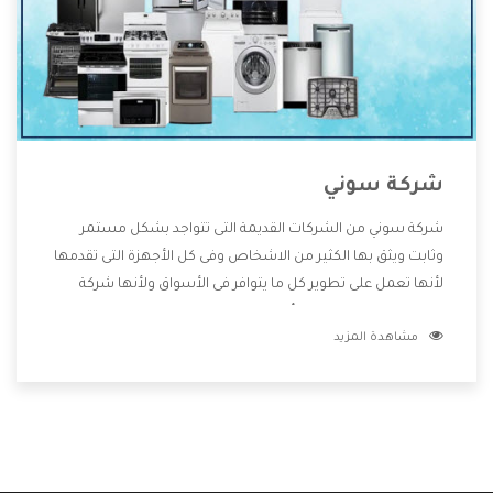
شركة سوني
شركة سوني من الشركات القديمة التى تتواجد بشكل مستمر
وثابت ويثق بها الكثير من الاشخاص وفى كل الأجهزة التى تقدمها
لأنها تعمل على تطوير كل ما يتوافر فى الأسواق ولأنها شركة
معروفة تهتم جدا بتوفير أفضل خدمات ما بعد البيع مع المنتجات
مشاهدة المزيد
وتقدم للعملاء أقوى العروض والخصومات التى تسهل على
المستهلك الاستمتاع بشراء جميع ما نقدمه لكم معنا هتجد كل
ما هو جديد وأفضل