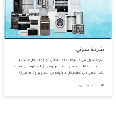
شركة سوني
شركة سوني من الشركات القديمة التى تتواجد بشكل مستمر
وثابت ويثق بها الكثير من الاشخاص وفى كل الأجهزة التى تقدمها
لأنها تعمل على تطوير كل ما يتوافر فى الأسواق ولأنها شركة
معروفة تهتم جدا بتوفير أفضل خدمات ما بعد البيع مع المنتجات
مشاهدة المزيد
وتقدم للعملاء أقوى العروض والخصومات التى تسهل على
المستهلك الاستمتاع بشراء جميع ما نقدمه لكم معنا هتجد كل
ما هو جديد وأفضل