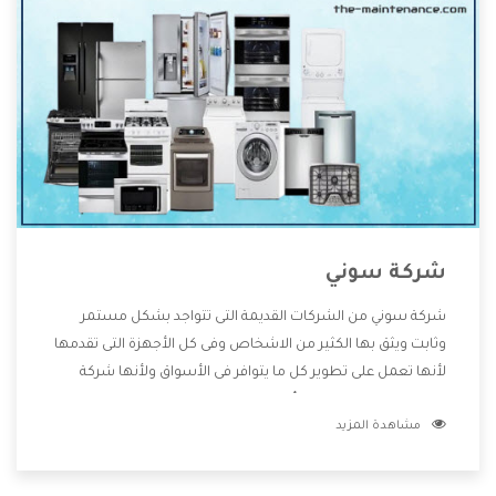
شركة سوني
شركة سوني من الشركات القديمة التى تتواجد بشكل مستمر
وثابت ويثق بها الكثير من الاشخاص وفى كل الأجهزة التى تقدمها
لأنها تعمل على تطوير كل ما يتوافر فى الأسواق ولأنها شركة
معروفة تهتم جدا بتوفير أفضل خدمات ما بعد البيع مع المنتجات
مشاهدة المزيد
وتقدم للعملاء أقوى العروض والخصومات التى تسهل على
المستهلك الاستمتاع بشراء جميع ما نقدمه لكم معنا هتجد كل
ما هو جديد وأفضل