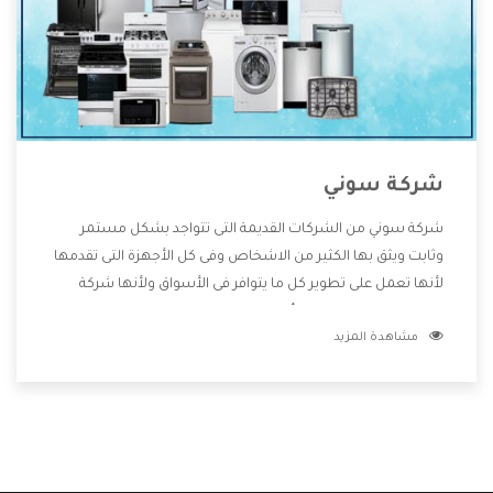
شركة سوني
شركة سوني من الشركات القديمة التى تتواجد بشكل مستمر
وثابت ويثق بها الكثير من الاشخاص وفى كل الأجهزة التى تقدمها
لأنها تعمل على تطوير كل ما يتوافر فى الأسواق ولأنها شركة
معروفة تهتم جدا بتوفير أفضل خدمات ما بعد البيع مع المنتجات
مشاهدة المزيد
وتقدم للعملاء أقوى العروض والخصومات التى تسهل على
المستهلك الاستمتاع بشراء جميع ما نقدمه لكم معنا هتجد كل
ما هو جديد وأفضل