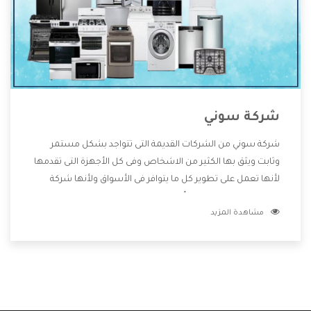
شركة سوني
شركة سوني من الشركات القديمة التى تتواجد بشكل مستمر
وثابت ويثق بها الكثير من الاشخاص وفى كل الأجهزة التى تقدمها
لأنها تعمل على تطوير كل ما يتوافر فى الأسواق ولأنها شركة
معروفة تهتم جدا بتوفير أفضل خدمات ما بعد البيع مع المنتجات
مشاهدة المزيد
وتقدم للعملاء أقوى العروض والخصومات التى تسهل على
المستهلك الاستمتاع بشراء جميع ما نقدمه لكم معنا هتجد كل
ما هو جديد وأفضل