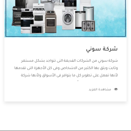
شركة سوني
شركة سوني من الشركات القديمة التى تتواجد بشكل مستمر
وثابت ويثق بها الكثير من الاشخاص وفى كل الأجهزة التى تقدمها
لأنها تعمل على تطوير كل ما يتوافر فى الأسواق ولأنها شركة
معروفة تهتم جدا بتوفير أفضل خدمات ما بعد البيع مع المنتجات
مشاهدة المزيد
وتقدم للعملاء أقوى العروض والخصومات التى تسهل على
المستهلك الاستمتاع بشراء جميع ما نقدمه لكم معنا هتجد كل
ما هو جديد وأفضل