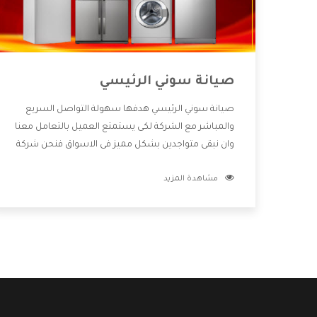
صيانة سوني الرئيسي
صيانة سوني الرئيسي هدفها سهولة التواصل السريع
والمباشر مع الشركة لكى يستمتع العميل بالتعامل معنا
وان نبقى متواجدين بشكل مميز فى الاسواق فنحن شركة
كبيرة نهتم بكل التفاصيل المهمة للعميل وان يستمتع
مشاهدة المزيد
بالخدمات التى تنفرد الشركة بها والتى تكون منها خدمة
الصيانة التى تكون من أهم الخدمات التى يرغب بها
العميل لأنها تحافظ على كفاءة المنتج كما أن شركة
سوني تقدم لنا جميع الأجهزة التى نبحث عنها وأقوى
الأسعار التى تكون مناسبة لكثير من العملاء