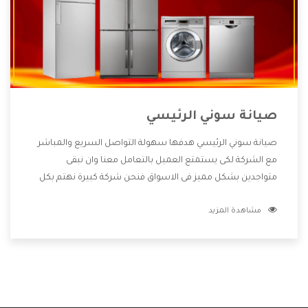
صيانة سوني الرئيسي
صيانة سوني الرئيسي هدفها سهولة التواصل السريع والمباشر
مع الشركة لكى يستمتع العميل بالتعامل معنا وان نبقى
متواجدين بشكل مميز فى الاسواق فنحن شركة كبيرة نهتم بكل
التفاصيل المهمة للعميل وان يستمتع بالخدمات التى تنفرد
مشاهدة المزيد
الشركة بها والتى تكون منها خدمة الصيانة التى تكون من أهم
الخدمات التى يرغب بها العميل لأنها تحافظ على كفاءة المنتج
كما أن شركة سوني تقدم لنا جميع الأجهزة التى نبحث عنها وأقوى
الأسعار التى تكون مناسبة لكثير من العملاء